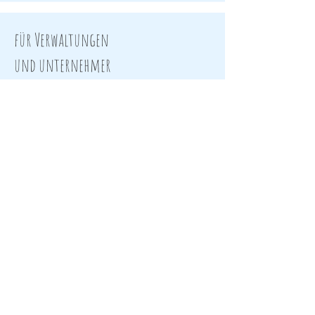
für Verwaltungen
und unternehmer
Büroreinigung
Büroarbeiten & Administration
Transporte & Fahrdienst
Fenster / Storen Reinigung
Hauswartung
Treppenhausreinigung
Hebebühne
Baureinigungen
Unsere Leistungen
kontakt