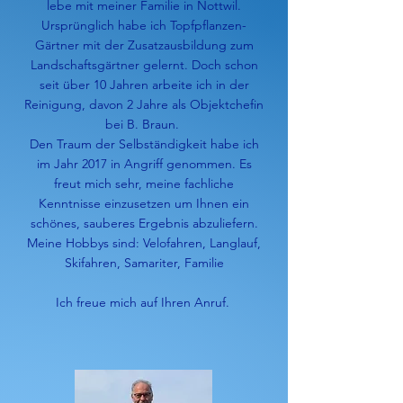
lebe mit meiner Familie in Nottwil.
Ursprünglich habe ich Topfpflanzen-
Gärtner mit der Zusatzausbildung zum
Landschaftsgärtner gelernt. Doch schon
seit über 10 Jahren arbeite ich in der
Reinigung, davon 2 Jahre als Objektchefin
bei B. Braun.
Den Traum der Selbständigkeit habe ich
im Jahr 2017 in Angriff genommen. Es
freut mich sehr, meine fachliche
Kenntnisse einzusetzen um Ihnen ein
schönes, sauberes Ergebnis abzuliefern.
Meine Hobbys sind: Velofahren, Langlauf,
Skifahren, Samariter, Familie
Ich freue mich auf Ihren Anruf.